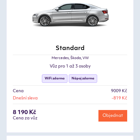
Standard
Mercedes, Škoda, VW
Vůz pro 1 až 3 osoby
WiFi zdarma
Nápoj zdarma
Cena
9009 Kč
Dnešní sleva
-819 Kč
8 190 Kč
Objednat
Cena za vůz