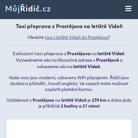
Můj
Řidič
.cz
Taxi přeprava z Prostějova na letiště Vídeň
Hledáte
taxi z letiště Vídeň do Prostějova
?
Exkluzivní taxi přeprava z
Prostějova
na
letiště Vídeň
.
Vyzvedneme vás na libovolné adrese v
Prostějově
a
odvezeme vás na
letiště Vídeň
.
Naše vozy jsou moderní, vybaveny WiFi připojením. Řidiči jsou
zkušení a přátelští , hovoří anglicky. Ve vozech máte možnost
zaplatit platební kartou.
Vzdálenost z
Prostějova
na
letiště Vídeň
je
239 km
a doba jízdy
je přibližně
2 hodiny a 21 minut