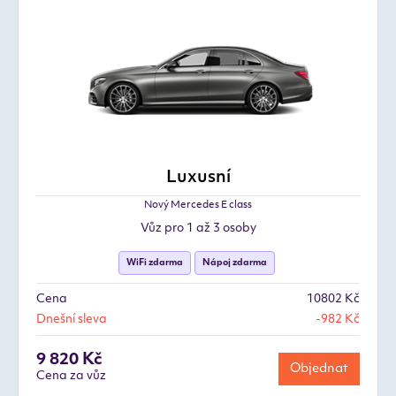
Luxusní
Nový Mercedes E class
Vůz pro 1 až 3 osoby
WiFi zdarma
Nápoj zdarma
Cena
10802 Kč
Dnešní sleva
-982 Kč
9 820 Kč
Objednat
Cena za vůz