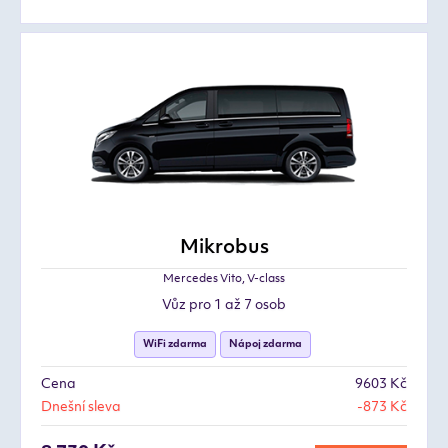
Mikrobus
Mercedes Vito, V-class
Vůz pro 1 až 7 osob
WiFi zdarma
Nápoj zdarma
Cena
9603 Kč
Dnešní sleva
-873 Kč