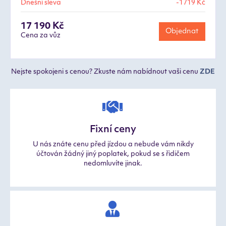
Dnešní sleva
-1719 Kč
17 190 Kč
Objednat
Cena za vůz
Nejste spokojeni s cenou? Zkuste nám nabídnout vaši cenu
ZDE
Fixní ceny
U nás znáte cenu před jízdou a nebude vám nikdy
účtován žádný jiný poplatek, pokud se s řidičem
nedomluvíte jinak.