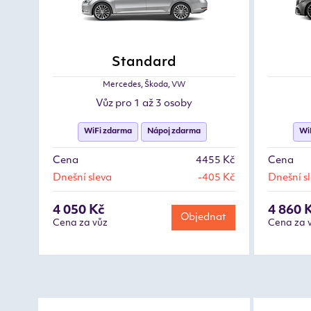
Standard
Mercedes, Škoda, VW
Vůz pro 1 až 3 osoby
WiFi zdarma
Nápoj zdarma
Wi
Cena
4455 Kč
Cena
Dnešní sleva
-405 Kč
Dnešní s
4 050 Kč
4 860 
Objednat
Cena za vůz
Cena za 