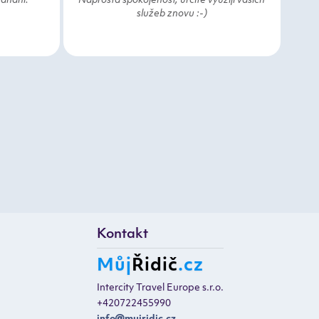
ednání.
Naprostá spokojenost, určitě využiji vašich
služeb znovu :-)
Kontakt
Můj
Řidič
.cz
Intercity Travel Europe s.r.o.
+420722455990