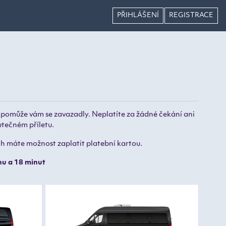
PŘIHLÁŠENÍ
REGISTRACE
, pomůže vám se zavazadly. Neplatíte za žádné čekání ani
utečném příletu.
ech máte možnost zaplatit platební kartou.
nu a 18 minut