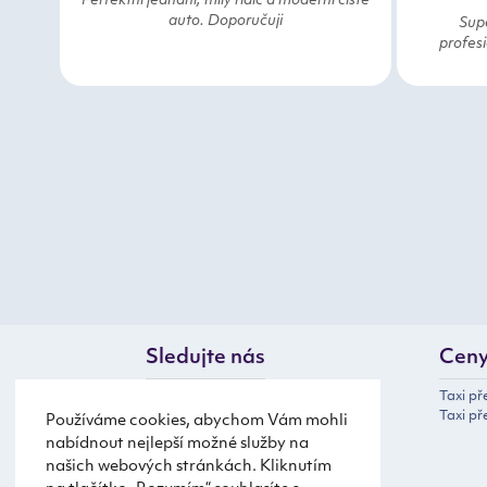
Perfektní jednání, milý řidič a moderní čisté
auto. Doporučuji
Supe
profesi
Sledujte nás
Cen
Taxi p
Taxi př
Používáme cookies, abychom Vám mohli
nabídnout nejlepší možné služby na
našich webových stránkách. Kliknutím