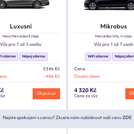
Luxusní
Mikrobus
Nový Mercedes E class
Mercedes Vito, V-class
Vůz pro 1 až 3 osoby
Vůz pro 1 až 7 osob
Fi zdarma
Nápoj zdarma
WiFi zdarma
Nápoj zda
5346 Kč
Cena
leva
-486 Kč
Dnešní sleva
Kč
4 320 Kč
Objednat
Ob
vůz
Cena za vůz
Nejste spokojeni s cenou? Zkuste nám nabídnout vaši cenu
ZDE