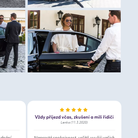
Vždy příjezd včas, zkušení a milí řidiči
Lenka (11.3.2020)