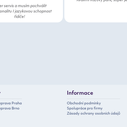
Kvalitní vozový park, super j
r servis a musím pochválit
onalitu I jazykovou schopnost
řidiče!
y
Informace
řeprava Praha
Obchodní podmínky
eprava Brno
Spolupráce pro firmy
Zásady ochrany osobních údajů