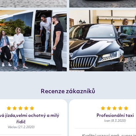
Recenze zákazníků
á jízda,velmi ochotný a milý
Profesionální taxi
Ivan (8.3.2020)
řidič
Václav (21.2.2020)