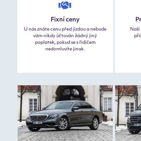
Fixní ceny
Pr
U nás znáte cenu před jízdou a nebude
Naši 
vám nikdy účtován žádný jiný
přá
poplatek, pokud se s řidičem
nedomluvíte jinak.