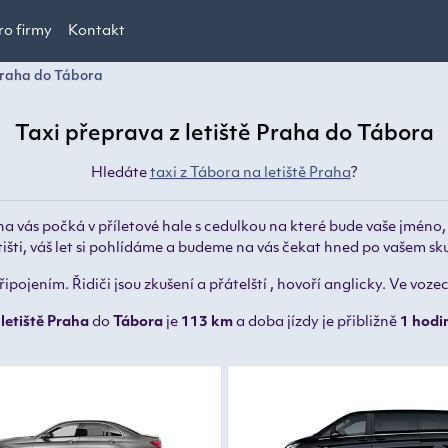
ro firmy
Kontakt
 Praha do Tábora
Taxi přeprava z letiště Praha do Tábora
Hledáte
taxi z Tábora na letiště Praha
?
na vás počká v příletové hale s cedulkou na které bude vaše jméno
tišti, váš let si pohlídáme a budeme na vás čekat hned po vašem sk
pojením. Řidiči jsou zkušení a přátelští , hovoří anglicky. Ve voz
z
letiště Praha
do
Tábora
je
113 km
a doba jízdy je přibližně
1 hodi