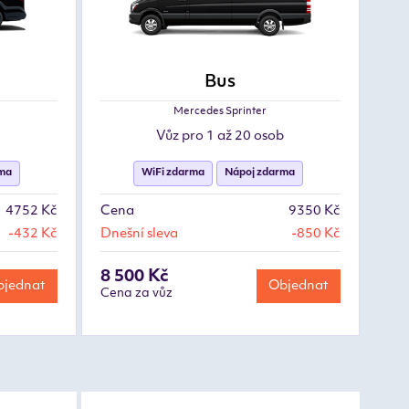
Bus
Mercedes Sprinter
Vůz pro 1 až 20 osob
rma
WiFi zdarma
Nápoj zdarma
4752 Kč
Cena
9350 Kč
-432 Kč
Dnešní sleva
-850 Kč
8 500 Kč
jednat
Objednat
Cena za vůz