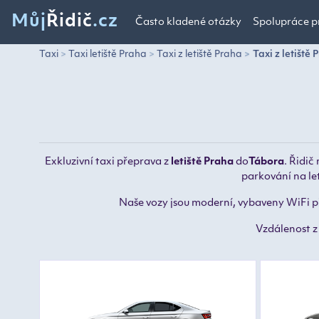
Můj
Řidič
.cz
Často kladené otázky
Spolupráce p
Taxi
Taxi letiště Praha
Taxi z letiště Praha
Taxi z letiště
Exkluzivní taxi přeprava z
letiště Praha
do
Tábora
.
Řidič 
parkování na le
Naše vozy jsou moderní, vybaveny WiFi při
Vzdálenost 