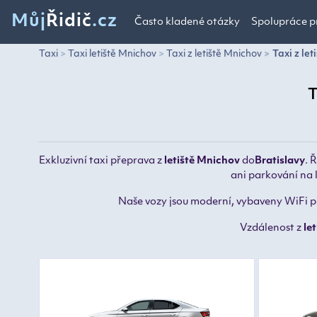
Můj
Řidič
.cz
Často kladené otázky
Spolupráce p
Taxi
Taxi letiště Mnichov
Taxi z letiště Mnichov
Taxi z let
T
Exkluzivní taxi přeprava z
letiště Mnichov
do
Bratislavy
.
Ř
ani parkování na 
Naše vozy jsou moderní, vybaveny WiFi při
Vzdálenost z
le