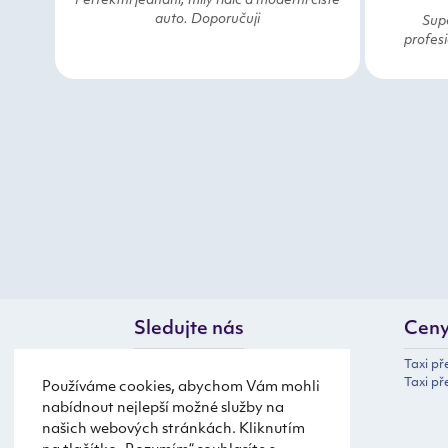
Perfektní jednání, milý řidič a moderní čisté
auto. Doporučuji
Supe
profesi
Sledujte nás
Cen
Taxi p
Taxi př
Používáme cookies, abychom Vám mohli
nabídnout nejlepší možné služby na
našich webových stránkách. Kliknutím