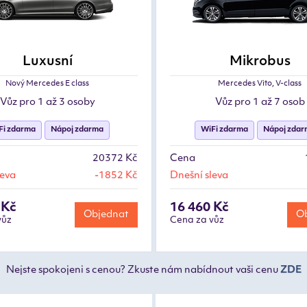
Luxusní
Mikrobus
Nový Mercedes E class
Mercedes Vito, V-class
Vůz pro 1 až 3 osoby
Vůz pro 1 až 7 osob
Fi zdarma
Nápoj zdarma
WiFi zdarma
Nápoj zda
20372 Kč
Cena
leva
-1852 Kč
Dnešní sleva
 Kč
16 460 Kč
Objednat
Ob
vůz
Cena za vůz
Nejste spokojeni s cenou? Zkuste nám nabídnout vaši cenu
ZDE