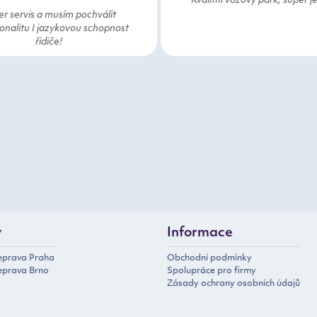
Kvalitní vozový park, super j
r servis a musím pochválit
onalitu I jazykovou schopnost
řidiče!
y
Informace
řeprava Praha
Obchodní podmínky
eprava Brno
Spolupráce pro firmy
Zásady ochrany osobních údajů