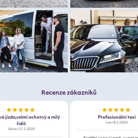
Recenze zákazníků
á jízda,velmi ochotný a milý
Profesionální taxi
Ivan (8.3.2020)
řidič
Václav (21.2.2020)