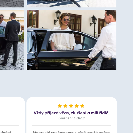
Vždy příjezd včas, zkušení a milí řidiči
Lenka (11.3.2020)