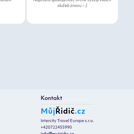
ednání.
Naprostá spokojenost, určitě využiji vašich
služeb znovu :-)
Kontakt
Můj
Řidič
.cz
Intercity Travel Europe s.r.o.
+420722455990