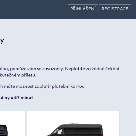
PŘIHLÁŠENÍ
REGISTRACE
vy
jméno, pomůže vám se zavazadly. Neplatíte za žádné čekání
skutečném příletu.
ech máte možnost zaplatit platební kartou.
odiny a 57 minut