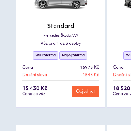
Standard
Mercedes, Škoda, VW
Vůz pro 1 až 3 osoby
WiFi zdarma
Nápoj zdarma
Wi
Cena
16973 Kč
Cena
Dnešní sleva
-1543 Kč
Dnešní s
15 430 Kč
18 520
Objednat
Cena za vůz
Cena za 