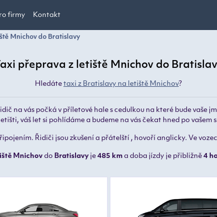
ro firmy
Kontakt
iště Mnichov do Bratislavy
axi přeprava z letiště Mnichov do Bratisla
Hledáte
taxi z Bratislavy na letiště Mnichov
?
idič na vás počká v příletové hale s cedulkou na které bude vaše 
letišti, váš let si pohlídáme a budeme na vás čekat hned po vašem 
pojením. Řidiči jsou zkušení a přátelští , hovoří anglicky. Ve voz
tiště Mnichov
do
Bratislavy
je
485 km
a doba jízdy je přibližně
4 h