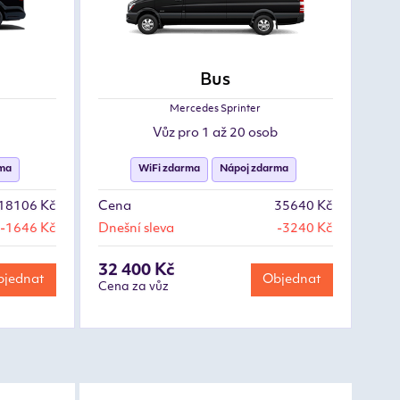
Bus
Mercedes Sprinter
Vůz pro 1 až 20 osob
rma
WiFi zdarma
Nápoj zdarma
18106 Kč
Cena
35640 Kč
-1646 Kč
Dnešní sleva
-3240 Kč
32 400 Kč
jednat
Objednat
Cena za vůz