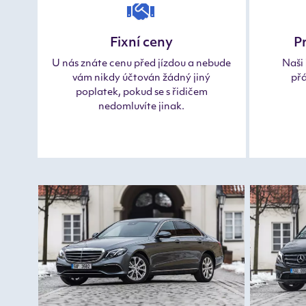
Fixní ceny
Pr
U nás znáte cenu před jízdou a nebude
Naši 
vám nikdy účtován žádný jiný
přá
poplatek, pokud se s řidičem
nedomluvíte jinak.