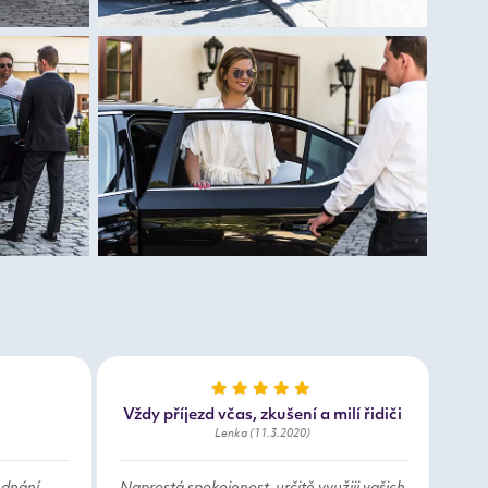
Vždy příjezd včas, zkušení a milí řidiči
Lenka (11.3.2020)