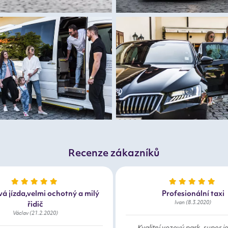
Recenze zákazníků
á jízda,velmi ochotný a milý
Profesionální taxi
Ivan (8.3.2020)
řidič
Václav (21.2.2020)