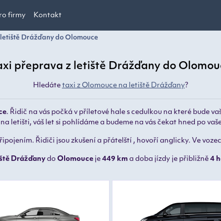
ro firmy
Kontakt
 letiště Drážďany do Olomouce
axi přeprava z letiště Drážďany do Olomou
Hledáte
taxi z Olomouce na letiště Drážďany
?
ce
.
Řidič na vás počká v příletové hale s cedulkou na které bude 
na letišti, váš let si pohlídáme a budeme na vás čekat hned po va
pojením. Řidiči jsou zkušení a přátelští , hovoří anglicky. Ve voz
iště Drážďany
do
Olomouce
je
449 km
a doba jízdy je přibližně
4 h