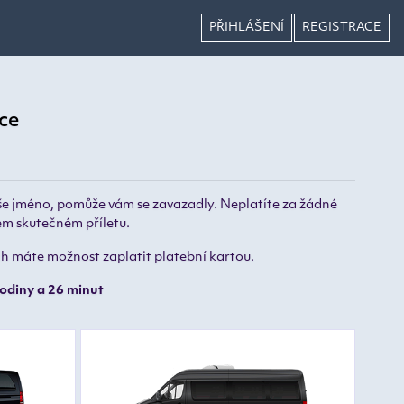
PŘIHLÁŠENÍ
REGISTRACE
ce
vaše jméno, pomůže vám se zavazadly. Neplatíte za žádné
šem skutečném příletu.
ech máte možnost zaplatit platební kartou.
odiny a 26 minut