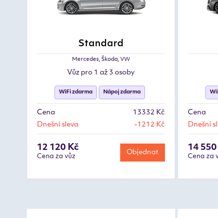
Standard
Mercedes, Škoda, VW
Vůz pro 1 až 3 osoby
WiFi zdarma
Nápoj zdarma
Wi
Cena
13332 Kč
Cena
Dnešní sleva
-1212 Kč
Dnešní s
12 120 Kč
14 550
Objednat
Cena za vůz
Cena za 