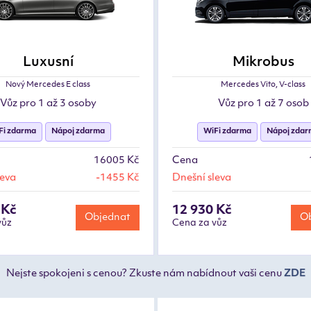
Luxusní
Mikrobus
Nový Mercedes E class
Mercedes Vito, V-class
Vůz pro 1 až 3 osoby
Vůz pro 1 až 7 osob
Fi zdarma
Nápoj zdarma
WiFi zdarma
Nápoj zda
16005 Kč
Cena
leva
-1455 Kč
Dnešní sleva
 Kč
12 930 Kč
Objednat
Ob
vůz
Cena za vůz
Nejste spokojeni s cenou? Zkuste nám nabídnout vaši cenu
ZDE