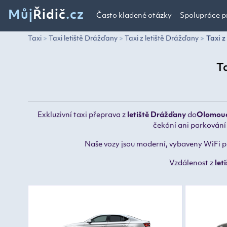
Můj
Řidič
.cz
Často kladené otázky
Spolupráce p
Taxi
Taxi letiště Drážďany
Taxi z letiště Drážďany
Taxi z
T
Exkluzivní taxi přeprava z
letiště Drážďany
do
Olomou
čekání ani parkování 
Naše vozy jsou moderní, vybaveny WiFi při
Vzdálenost z
let