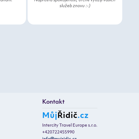
ednání.
Naprostá spokojenost, určitě využiji vašich
služeb znovu :-)
Kontakt
Můj
Řidič
.cz
Intercity Travel Europe s.r.o.
+420722455990