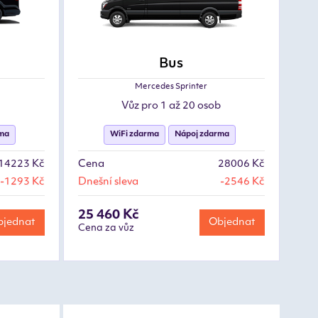
Bus
Mercedes Sprinter
Vůz pro 1 až 20 osob
rma
WiFi zdarma
Nápoj zdarma
14223 Kč
Cena
28006 Kč
-1293 Kč
Dnešní sleva
-2546 Kč
25 460 Kč
jednat
Objednat
Cena za vůz