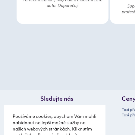
Perfektní jednání, milý řidič a moderní čisté
auto. Doporučuji
Supe
profesi
Sledujte nás
Cen
Taxi p
Taxi př
Používáme cookies, abychom Vám mohli
nabídnout nejlepší možné služby na
našich webových stránkách. Kliknutím