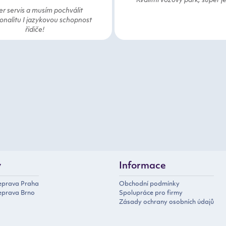
Kvalitní vozový park, super j
r servis a musím pochválit
onalitu I jazykovou schopnost
řidiče!
y
Informace
řeprava Praha
Obchodní podmínky
eprava Brno
Spolupráce pro firmy
Zásady ochrany osobních údajů