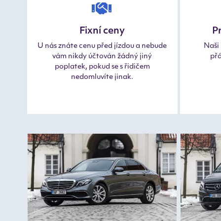
Fixní ceny
Pr
U nás znáte cenu před jízdou a nebude
Naši 
vám nikdy účtován žádný jiný
přá
poplatek, pokud se s řidičem
nedomluvíte jinak.